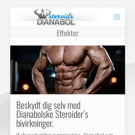
Effekter
Beskydt dig selv mod
Dianabolske Steroider’s
bivirkninger.
If abused without protection, Dianabol can