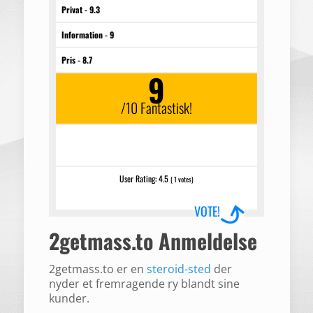
Privat - 9.3
Information - 9
Pris - 8.7
9
/10 Fantastisk!
2getmass.to er en glimrende kilde til steroider. Her er
en detaljeret trin-for-trin-test, for at jeg gjorde.
User Rating:
4.5
(
1
votes)
VOTE!
2getmass.to Anmeldelse
2getmass.to er en
steroid-sted
der
nyder et fremragende ry blandt sine
kunder.