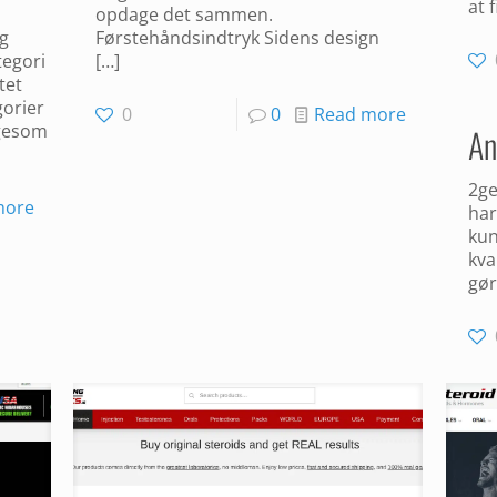
at 
opdage det sammen.
Førstehåndsindtryk Sidens design
ug
[…]
tegori
tet
gorier
0
0
Read more
ligesom Magnus
An
2ge
more
har
kun
kva
gør