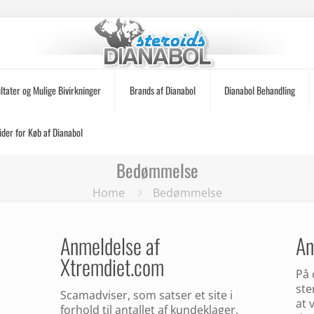
ltater og Mulige Bivirkninger
Brands af Dianabol
Dianabol Behandling
ider for Køb af Dianabol
Bedømmelse
Home
Bedømmelse
Anmeldelse af
An
Xtremdiet.com
På 
ste
Scamadviser, som satser et site i
at 
forhold til antallet af kundeklager,