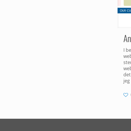
An
I b
web
ste
web
det
jeg