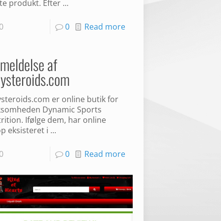
te produkt. Efter ...
0
0
Read more
meldelse af
ysteroids.com
steroids.com er online butik for
ksomheden Dynamic Sports
rition. Ifølge dem, har online
p eksisteret i ...
0
0
Read more