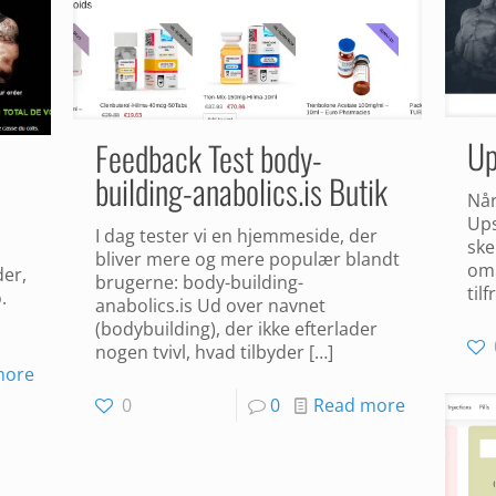
Up
Feedback Test body-
building-anabolics.is Butik
Når
Ups
I dag tester vi en hjemmeside, der
ske
bliver mere og mere populær blandt
om 
der,
brugerne: body-building-
til
.
anabolics.is Ud over navnet
(bodybuilding), der ikke efterlader
nogen tvivl, hvad tilbyder
[…]
more
0
0
Read more