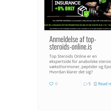
Anmeldelse af top-
steroids-online.is
Top Steroids Online er en
ekspertside for anabolske steroi
væksthormoner, peptider og Epo
Hvordan klarer det sig?
0
5
Read 