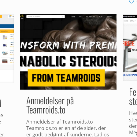
Fe
Anmeldelser på
st
M
Teamroids.to
Hve
se
ste
Anmeldelser af Teamroids.to
e
dem
Teamroids.to er en af ​​de sider, der
Meg
er godt bedømt af kunderne. Lad os
er.