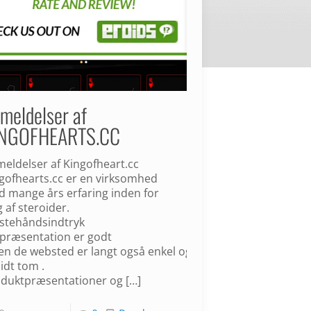
meldelser af
INGOFHEARTS.CC
eldelser af Kingofheart.cc
gofhearts.cc er en virksomhed
 mange års erfaring inden for
g af steroider.
stehåndsindtryk
præsentation er godt
en de websted er langt også enkel og -
lidt tom .
duktpræsentationer og
[…]