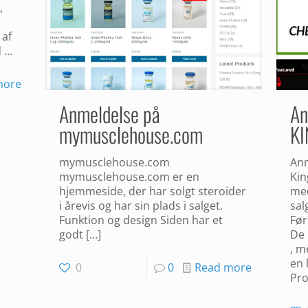
,
 af
...
more
Anmeldelse på
An
mymusclehouse.com
K
mymusclehouse.com
Anm
mymusclehouse.com er en
Kin
hjemmeside, der har solgt steroider
med
i årevis og har sin plads i salget.
sal
Funktion og design Siden har et
Før
godt
[…]
De 
, m
en 
0
0
Read more
Pro