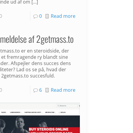
finde ud af om
[…]
0
0
Read more
meldelse af 2getmass.to
tmass.to er en steroidside, der
 et fremragende ry blandt sine
der. Afspejler dens succes dens
liteter? Lad os se på, hvad der
 2getmass.to succesfuld.
0
6
Read more