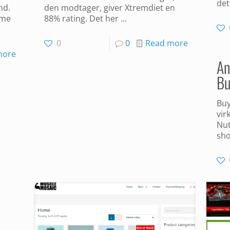
det
nd.
den modtager, giver Xtremdiet en
mme
88% rating. Det her ...
0
0
Read more
more
An
Bu
Buy
vir
Nut
sho