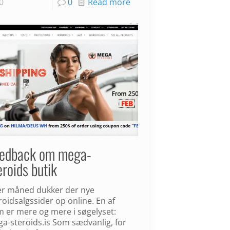
0
0
Read more
edback om mega-
eroids butik
r måned dukker der nye
roidsalgssider op online. En af
 er mere og mere i søgelyset:
a-steroids.is Som sædvanlig, for